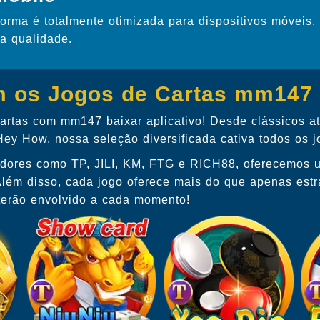
orma é totalmente otimizada para dispositivos móveis
a qualidade.
m os Jogos de Cartas mm147 b
cartas com mm147 baixar aplicativo! Desde clássicos 
y How, nossa seleção diversificada cativa todos os j
edores como TP, JILI, KM, FTG e RICH88, oferecemos 
ém disso, cada jogo oferece mais do que apenas estrat
nterão envolvido a cada momento!