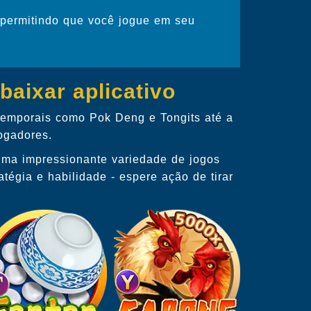
, permitindo que você jogue em seu
aixar aplicativo
atemporais como Pok Deng e Tongits até a
ogadores.
uma impressionante variedade de jogos
égia e habilidade - espere ação de tirar