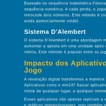
Baseado na sequência matemática Fibonacc
sequência numérica. A cada perda, o joga
retrocede dois números. Este método é co
ainda potencialmente volátil.
Sistema D'Alembert
O sistema D'Alembert é uma abordagem ma
aumentar a aposta em uma unidade após 
vitória. Este método é popular entre os j
Impacto dos Aplicativ
Jogo
A revolução digital transformou a maneir
Aplicativos como o mm147 baixar aplicati
roleta de qualquer lugar, a qualquer mome
Esses aplicativos não apenas replicam a e
e gráficos impressionantes, mas também 