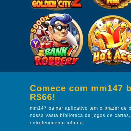
Comece com mm147 bai
R$66!
mm147 baixar aplicativo tem o prazer de o
nossa vasta biblioteca de jogos de cart
entretenimento infinito.