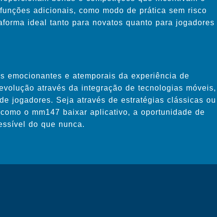
funções adicionais, como modo de prática sem risco
taforma ideal tanto para novatos quanto para jogadores
s emocionantes e atemporais da experiência de
 evolução através da integração de tecnologias móveis,
de jogadores. Seja através de estratégias clássicas ou
 como o mm147 baixar aplicativo, a oportunidade de
cessível do que nunca.