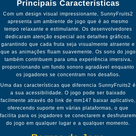
Principais Características
Com um design visual impressionante, SunnyFruits2
apresenta um ambiente de jogo que é ao mesmo
tempo relaxante e estimulante. Os desenvolvedores
dedicaram atenção especial aos detalhes gráficos,
garantindo que cada fruta seja visualmente atraente e
que as animações fluam suavemente. Os sons do jogo
também contribuem para uma experiência imersiva,
proporcionando um fundo sonoro agradável enquanto
os jogadores se concentram nos desafios.
Uma das características que diferencia SunnyFruits2 é
a sua acessibilidade. O jogo pode ser baixado
facilmente através do link de mm147 baixar aplicativo,
oferecendo suporte em várias plataformas, o que
facilita para os jogadores se conectarem e desfrutarem
do jogo em qualquer lugar e a qualquer momento.