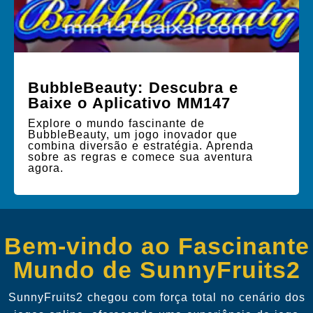
BubbleBeauty: Descubra e
Baixe o Aplicativo MM147
Explore o mundo fascinante de
BubbleBeauty, um jogo inovador que
combina diversão e estratégia. Aprenda
sobre as regras e comece sua aventura
agora.
Bem-vindo ao Fascinante
Mundo de SunnyFruits2
SunnyFruits2 chegou com força total no cenário dos