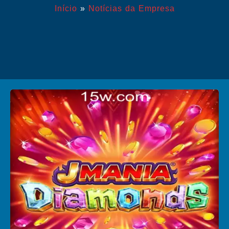
Início
»
Notícias da Empresa