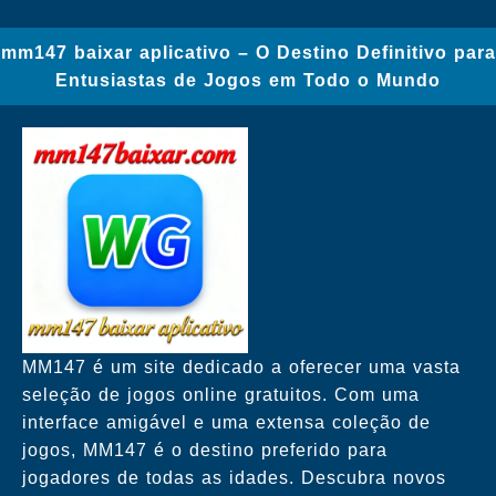
mm147 baixar aplicativo – O Destino Definitivo para
Entusiastas de Jogos em Todo o Mundo
MM147 é um site dedicado a oferecer uma vasta
seleção de jogos online gratuitos. Com uma
interface amigável e uma extensa coleção de
jogos, MM147 é o destino preferido para
jogadores de todas as idades. Descubra novos