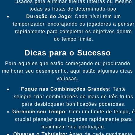
usados para eliminar fileiras inteiras ou mesmo
todas as frutas de determinado tipo.
Duração do Jogo:
Cada nível tem um
temporizador, encorajando os jogadores a pensar
rapidamente para completar os objetivos dentro
do tempo limite.
Dicas para o Sucesso
Para aqueles que estão começando ou procurando
melhorar seu desempenho, aqui estão algumas dicas
valiosas.
Foque nas Combinações Grandes:
Tente
sempre criar combinações de mais de três frutas
para desbloquear bonificações poderosas.
Gerencie seu Tempo:
Com um limite de tempo, é
crucial planejar suas jogadas rapidamente para
maximizar sua pontuação.
Observe o Tabuleiro:
Antes de cada movimento,