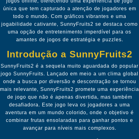
jogos online, oferecendo uma experiência de jogo
única que tem capturado a atenção de jogadores em
todo o mundo. Com gráficos vibrantes e uma
jogabilidade cativante, SunnyFruits2 se destaca como
uma opção de entretenimento imperdível para os
amantes de jogos de estratégia e puzzles.
Introdução a SunnyFruits2
SunnyFruits2 é a sequela muito aguardada do popular
jogo SunnyFruits. Lançado em meio a um clima global
onde a busca por diversão e descontração se tornou
mais relevante, SunnyFruits2 promete uma experiência
de jogo que não é apenas divertida, mas também
desafiadora. Este jogo leva os jogadores a uma
aventura em um mundo colorido, onde o objetivo é
combinar frutas ensolaradas para ganhar pontos e
avançar para níveis mais complexos.