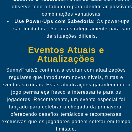
observe todo o tabuleiro para identificar possíveis
combinações vantajosas.
Use Power-Ups com Sabedoria:
Os power-ups
são limitados. Use-os estrategicamente para sair
de situações difíceis.
Eventos Atuais e
Atualizações
SunnyFruits2 continua a evoluir com atualizações
regulares que introduzem novos níveis, frutas e
eventos sazonais. Estas atualizações garantem que o
jogo permaneça fresco e interessante para os
jogadores. Recentemente, um evento especial foi
lançado para celebrar a chegada da primavera,
oferecendo desafios temáticos e recompensas
exclusivas que os jogadores podem coletar em tempo
limitado.