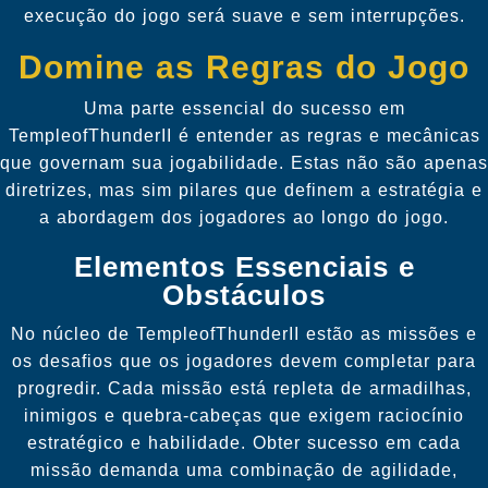
execução do jogo será suave e sem interrupções.
Domine as Regras do Jogo
Uma parte essencial do sucesso em
TempleofThunderII é entender as regras e mecânicas
que governam sua jogabilidade. Estas não são apenas
diretrizes, mas sim pilares que definem a estratégia e
a abordagem dos jogadores ao longo do jogo.
Elementos Essenciais e
Obstáculos
No núcleo de TempleofThunderII estão as missões e
os desafios que os jogadores devem completar para
progredir. Cada missão está repleta de armadilhas,
inimigos e quebra-cabeças que exigem raciocínio
estratégico e habilidade. Obter sucesso em cada
missão demanda uma combinação de agilidade,