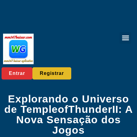
Jogos de sa
Jogos de pesc
política P
Notícias da 
Entrar
Registrar
Explorando o Universo
de TempleofThunderII: A
Nova Sensação dos
Jogos