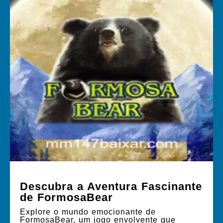
Descubra a Aventura Fascinante
de FormosaBear
Explore o mundo emocionante de
FormosaBear, um jogo envolvente que