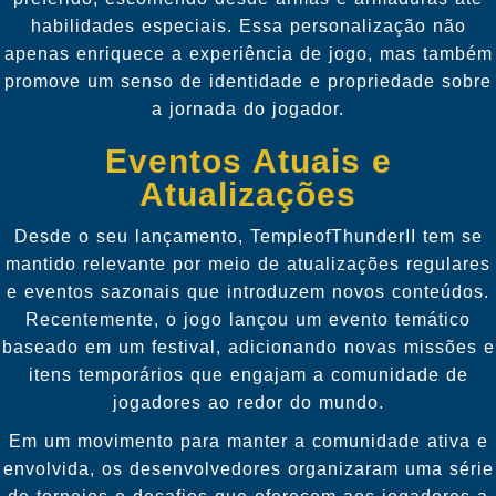
habilidades especiais. Essa personalização não
apenas enriquece a experiência de jogo, mas também
promove um senso de identidade e propriedade sobre
a jornada do jogador.
Eventos Atuais e
Atualizações
Desde o seu lançamento, TempleofThunderII tem se
mantido relevante por meio de atualizações regulares
e eventos sazonais que introduzem novos conteúdos.
Recentemente, o jogo lançou um evento temático
baseado em um festival, adicionando novas missões e
itens temporários que engajam a comunidade de
jogadores ao redor do mundo.
Em um movimento para manter a comunidade ativa e
envolvida, os desenvolvedores organizaram uma série