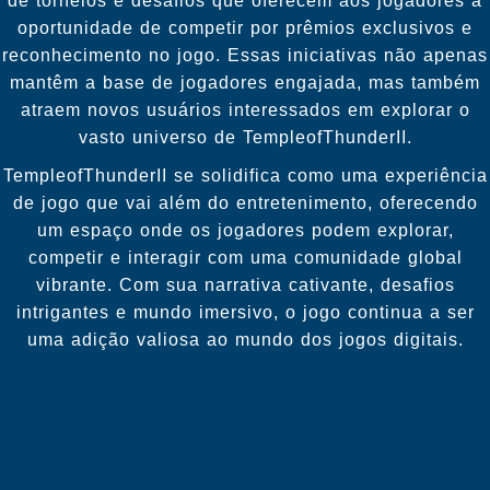
de torneios e desafios que oferecem aos jogadores a
oportunidade de competir por prêmios exclusivos e
reconhecimento no jogo. Essas iniciativas não apenas
mantêm a base de jogadores engajada, mas também
atraem novos usuários interessados em explorar o
vasto universo de TempleofThunderII.
TempleofThunderII se solidifica como uma experiência
de jogo que vai além do entretenimento, oferecendo
um espaço onde os jogadores podem explorar,
competir e interagir com uma comunidade global
vibrante. Com sua narrativa cativante, desafios
intrigantes e mundo imersivo, o jogo continua a ser
uma adição valiosa ao mundo dos jogos digitais.