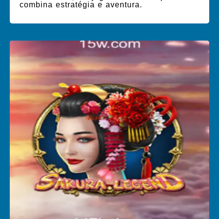
combina estratégia e aventura.