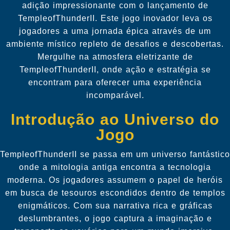
adição impressionante com o lançamento de
TempleofThunderII. Este jogo inovador leva os
jogadores a uma jornada épica através de um
ambiente místico repleto de desafios e descobertas.
Mergulhe na atmosfera eletrizante de
TempleofThunderII, onde ação e estratégia se
encontram para oferecer uma experiência
incomparável.
Introdução ao Universo do
Jogo
TempleofThunderII se passa em um universo fantástico
onde a mitologia antiga encontra a tecnologia
moderna. Os jogadores assumem o papel de heróis
em busca de tesouros escondidos dentro de templos
enigmáticos. Com sua narrativa rica e gráficas
deslumbrantes, o jogo captura a imaginação e