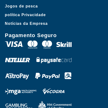
Jogos de pesca
política Privacidade
Notícias da Empresa
Pagamento Seguro