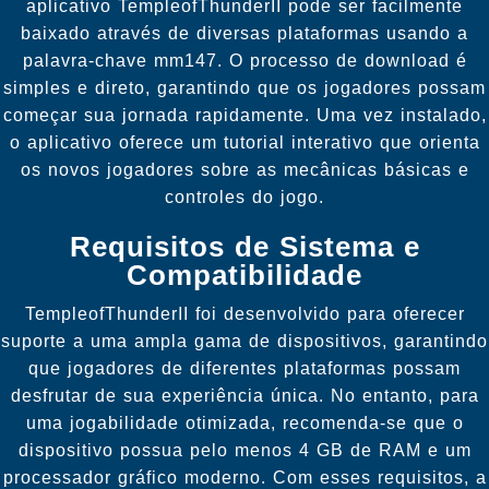
aplicativo TempleofThunderII pode ser facilmente
baixado através de diversas plataformas usando a
palavra-chave mm147. O processo de download é
simples e direto, garantindo que os jogadores possam
começar sua jornada rapidamente. Uma vez instalado,
o aplicativo oferece um tutorial interativo que orienta
os novos jogadores sobre as mecânicas básicas e
controles do jogo.
Requisitos de Sistema e
Compatibilidade
TempleofThunderII foi desenvolvido para oferecer
suporte a uma ampla gama de dispositivos, garantindo
que jogadores de diferentes plataformas possam
desfrutar de sua experiência única. No entanto, para
uma jogabilidade otimizada, recomenda-se que o
dispositivo possua pelo menos 4 GB de RAM e um
processador gráfico moderno. Com esses requisitos, a